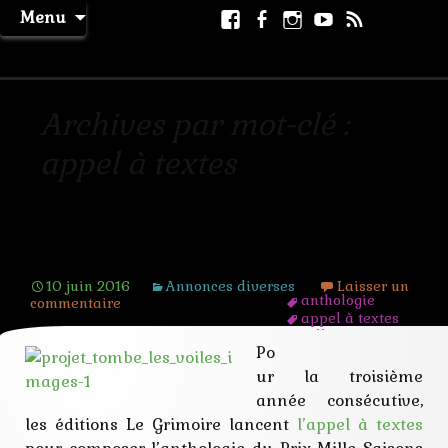
Aller
Facebook
Facebook
Instagram
Youtube
RSS
Recher
Menu
au
page
La Machine à Rêver
contenu
Archives par mot-clé :
appel à textes
AT Tombé les voiles
10 juin 2016
Annonces diverses
Laisser un
anthologie
commentaire
appel à textes
collection
Po
illustration
interactif
ur la troisième
lecteur
année consécutive,
musique
nouvelle
les éditions Le Grimoire lancent
l’appel à textes
prix