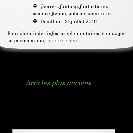
Genres : fantasy, fantastique,
science-fiction, policier, aventure…
Deadline : 31 juillet 2016
Pour obtenir des infos supplémentaires et envoyer
sa participation,
suivre ce lien
Navigation
←
Articles plus anciens
des
articles