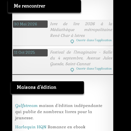
Me rencontrer
Ivre de lire 2026 à la
30 Mai 2026
Médiathèque métropolitaine
René Char à Istres
Ouvrir dans l’application
Festival de l'Imaginaire - Salle
11 Oct 2025
du 4 septembre, Avenue Jules
Guesde, Saint-Cannat
Ouvrir dans l’application
Maisons d'édition
Gulfstream
maison d’édition indépendante
qui publie de nombreux livres pour la
jeunesse.
Harlequin HQN
Romance en ebook