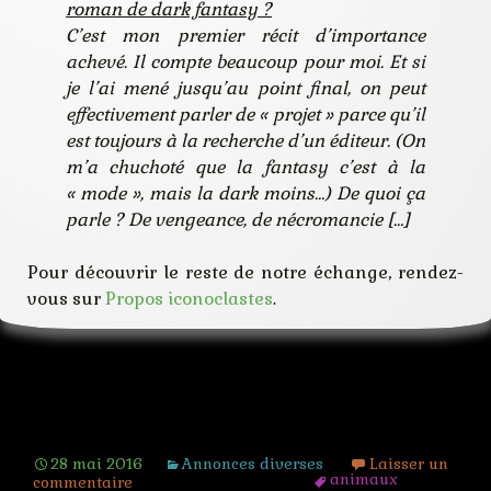
roman de dark fantasy ?
C’est mon premier récit d’importance
achevé. Il compte beaucoup pour moi. Et si
je l’ai mené jusqu’au point final, on peut
effectivement parler de « projet » parce qu’il
est toujours à la recherche d’un éditeur. (On
m’a chuchoté que la fantasy c’est à la
« mode », mais la dark moins…) De quoi ça
parle ? De vengeance, de nécromancie […]
Pour découvrir le reste de notre échange, rendez-
vous sur
Propos iconoclastes
.
AT Animaux fabuleux
28 mai 2016
Annonces diverses
Laisser un
animaux
commentaire