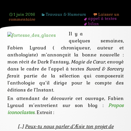
Les questions de Fabien Lyraud
1 juin 2016
Travaux & Humeurs
Laisser un
appel à textes
commentaire
bilan
ecriture
Il y a
éditions de
l'instant
quelques semaines,
iconoclaste
Fabien Lyraud ( chroniqueur, auteur et
interviex
lyraud
anthologiste) m’annonçait la bonne nouvelle :
nouvelle
mon récit de Dark Fantasy,
Magie de Cœur
, envoyé
propos
dans le cadre de l’appel à textes
Sword & Sorcery
publication
questions
ferait partie de la sélection qui composerait
l’anthologie qu’il dirige pour le compte des
éditions de l’Instant.
En attendant de découvrir cet ouvrage, Fabien
Lyraud m’entretient sur son blog :
Propos
iconoclastes
. Extrait :
[…]
Peux-tu nous parler d’
Æsir
ton projet de