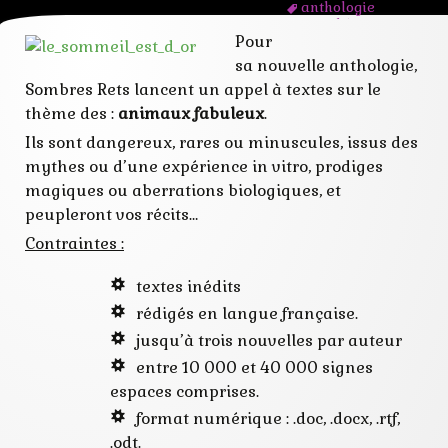
anthologie
appel à textes
Pour
créatures
dragon
sa nouvelle anthologie,
licornes
Sombres Rets lancent un appel à textes sur le
nouvelle
sombres rets
thème des :
animaux fabuleux
.
Ils sont dangereux, rares ou minuscules, issus des
mythes ou d’une expérience in vitro, prodiges
magiques ou aberrations biologiques, et
peupleront vos récits…
Contraintes :
textes inédits
rédigés en langue française.
jusqu’à trois nouvelles par auteur
entre 10 000 et 40 000 signes
espaces comprises.
format numérique : .doc, .docx, .rtf,
.odt.