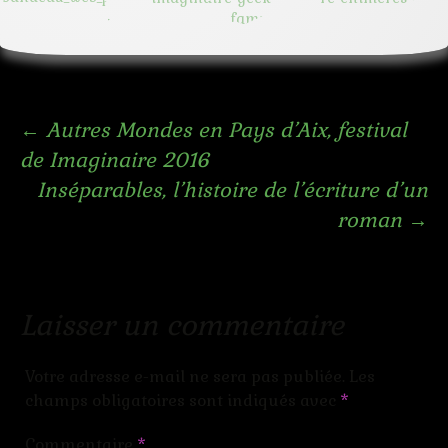
Navigation
←
Autres Mondes en Pays d’Aix, festival
de Imaginaire 2016
des
Inséparables, l’histoire de l’écriture d’un
roman
→
articles
Laisser un commentaire
Votre adresse e-mail ne sera pas publiée.
Les
champs obligatoires sont indiqués avec
*
Commentaire
*