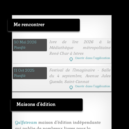
Me rencontrer
Ivre de lire 2026 à la
30 Mai 2026
Médiathèque métropolitaine
Planifié
René Char à Istres
Ouvrir dans l’application
Festival de l'Imaginaire - Salle
11 Oct 2025
du 4 septembre, Avenue Jules
Planifié
Guesde, Saint-Cannat
Ouvrir dans l’application
Maisons d'édition
Gulfstream
maison d’édition indépendante
qui publie de nombreux livres pour la