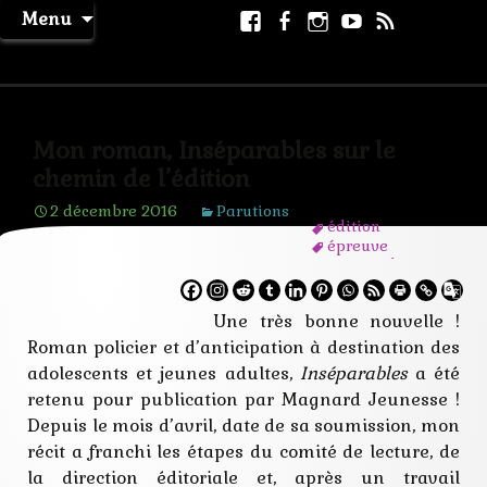
Aller
Facebook
Facebook
Instagram
Youtube
RSS
Recher
Menu
au
page
La Machine à Rêver
contenu
Mon roman, Inséparables sur le
chemin de l’édition
2 décembre 2016
Parutions
édition
épreuve
magnard
manuscrit
policier
Une très bonne nouvelle !
publication
pulp
Roman policier et d’anticipation à destination des
roman
adolescents et jeunes adultes,
Inséparables
a été
science fiction
soumission
retenu pour publication par Magnard Jeunesse !
thriller
Depuis le mois d’avril, date de sa soumission, mon
récit a franchi les étapes du comité de lecture, de
la direction éditoriale et, après un travail