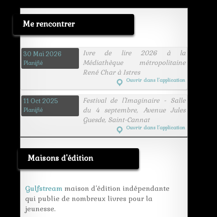
Me rencontrer
Ivre de lire 2026 à la
30 Mai 2026
Médiathèque métropolitaine
Planifié
René Char à Istres
Ouvrir dans l’application
Festival de l'Imaginaire - Salle
11 Oct 2025
du 4 septembre, Avenue Jules
Planifié
Guesde, Saint-Cannat
Ouvrir dans l’application
Maisons d'édition
Gulfstream
maison d’édition indépendante
qui publie de nombreux livres pour la
jeunesse.