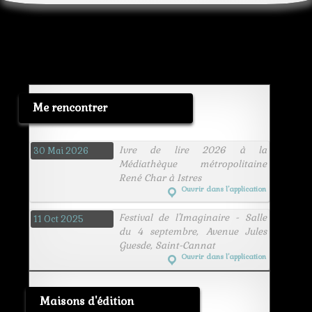
Me rencontrer
Ivre de lire 2026 à la
30 Mai 2026
Médiathèque métropolitaine
René Char à Istres
Ouvrir dans l’application
Festival de l'Imaginaire - Salle
11 Oct 2025
du 4 septembre, Avenue Jules
Guesde, Saint-Cannat
Ouvrir dans l’application
Maisons d'édition