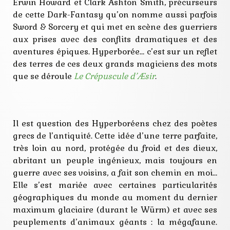
mégafaune
Erwin Howard et Clark Ashton Smith, précurseurs
peuple
de cette Dark-Fantasy qu’on nomme aussi parfois
racisme
Sword & Sorcery et qui met en scène des guerriers
sexisme
smith
aux prises avec des conflits dramatiques et des
aventures épiques. Hyperborée… c’est sur un reflet
des terres de ces deux grands magiciens des mots
que se déroule
Le Crépuscule d’Æsir
.
Il est question des Hyperboréens chez des poètes
grecs de l’antiquité. Cette idée d’une terre parfaite,
très loin au nord, protégée du froid et des dieux,
abritant un peuple ingénieux, mais toujours en
guerre avec ses voisins, a fait son chemin en moi…
Elle s’est mariée avec certaines particularités
géographiques du monde au moment du dernier
maximum glaciaire (durant le Würm) et avec ses
peuplements d’animaux géants : la mégafaune.