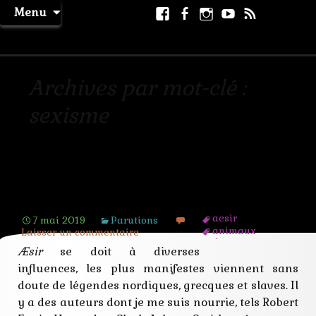
Aller
Facebook
Facebook
Instagram
Youtube
RSS
Recher
Menu
au
page
La Machine à Rêver
contenu
Archives par mot-clé :
sexisme
[Le Crépuscule d’Æsir] Influences et
espoirs
aesir
7 mai 2019
Parutions
animaux
Laisser un commentaire
dieux
Æsir
se doit à diverses
glace
influences, les plus manifestes viennent sans
glaciation
howard
doute de légendes nordiques, grecques et slaves. Il
inspiration
y a des auteurs dont je me suis nourrie, tels Robert
legende