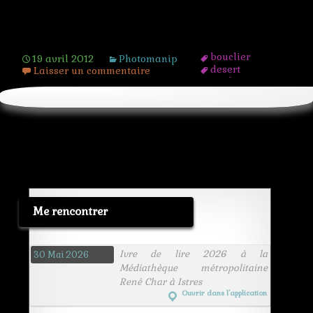
Les boucliers de Soléa
bouclier
19 avril 2012
Photomanip
desert
Laisser un commentaire
étoile
fleuve
lumiere
monde
papillon
planète
soleil
space art
systeme
tour
Me rencontrer
Ivre de lire 2026 à la
30 Mai 2026
Médiathèque métropolitaine
René Char à Istres
Ouvrir dans l’application