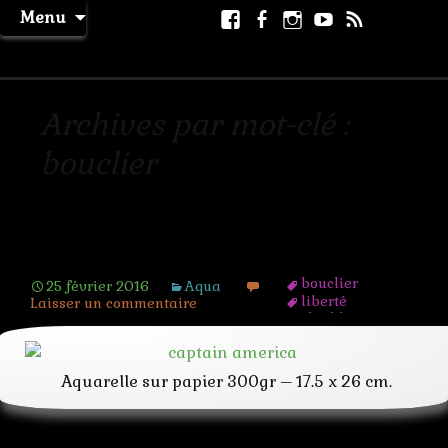
Aller
Facebook
Facebook
Instagram
Youtube
RSS
Recher
Menu
au
page
La Machine à Rêver
contenu
Archives par mot-clé :
bouclier
Captain america
bouclier
25 février 2016
Aqua
liberté
Laisser un commentaire
shield
soldat
steve rodgers
super-heros
Aquarelle sur papier 300gr – 17.5 x 26 cm.