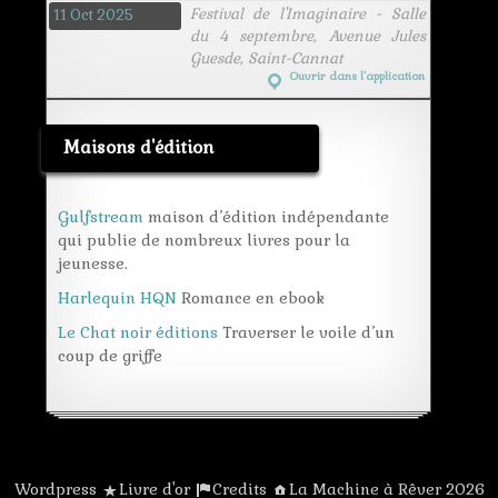
Festival de l'Imaginaire - Salle
11 Oct 2025
du 4 septembre, Avenue Jules
Guesde, Saint-Cannat
Ouvrir dans l’application
Maisons d'édition
Gulfstream
maison d’édition indépendante
qui publie de nombreux livres pour la
jeunesse.
Harlequin HQN
Romance en ebook
Le Chat noir éditions
Traverser le voile d’un
coup de griffe
Wordpress
Livre d'or
Credits
La Machine à Rêver 2026