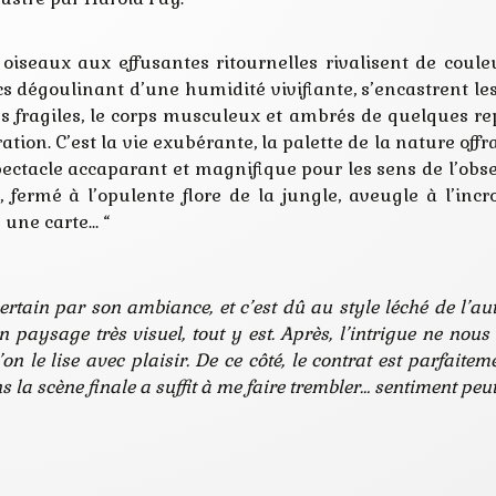
oiseaux aux effusantes ritournelles rivalisent de coul
cs dégoulinant d’une humidité vivifiante, s’encastrent le
es fragiles, le corps musculeux et ambrés de quelques r
ation. C’est la vie exubérante, la palette de la nature off
pectacle accaparant et magnifique pour les sens de l’obse
 fermé à l’opulente flore de la jungle, aveugle à l’incr
e une carte… “
tain par son ambiance, et c’est dû au style léché de l’au
n paysage très visuel, tout y est. Après, l’intrigue ne nous
n le lise avec plaisir. De ce côté, le contrat est parfaitem
 la scène finale a suffit à me faire trembler… sentiment peu