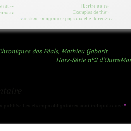
Chroniques des Féals, Mathieu Gaborit
Hors-Série n°2 d’OutreMon
taire
s publiée.
Les champs obligatoires sont indiqués avec
*