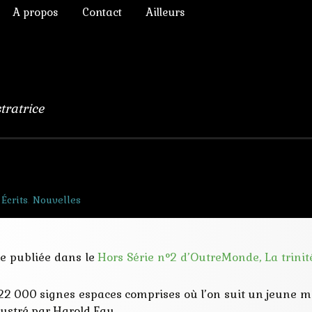
A propos
Contact
Ailleurs
ictoriens
Annonces diverses
à Rêver
phique
Chroniques de lecture
numérique
Liens
stratrice
lomb
ulation, 3D
Écrits
,
Nouvelles
s Chimères
e publiée dans le
Hors Série n°2 d’OutreMonde, La trinit
 22 000 signes espaces comprises où l’on suit un jeune 
lustré par Harold Fay.