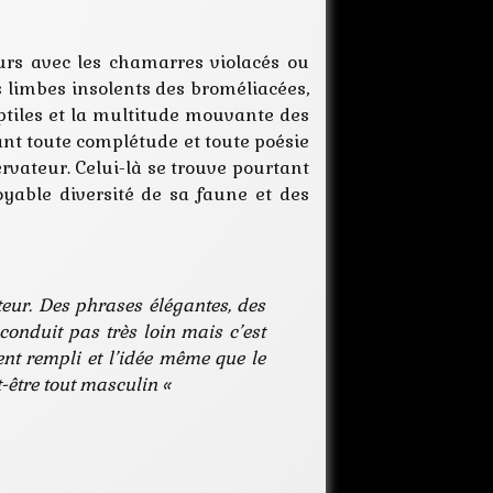
humour
magie
smithien
eurs avec les chamarres violacés ou
s limbes insolents des broméliacées,
eptiles et la multitude mouvante des
rant toute complétude et toute poésie
rvateur. Celui-là se trouve pourtant
oyable diversité de sa faune et des
teur. Des phrases élégantes, des
 conduit pas très loin mais c’est
ent rempli et l’idée même que le
t-être tout masculin «