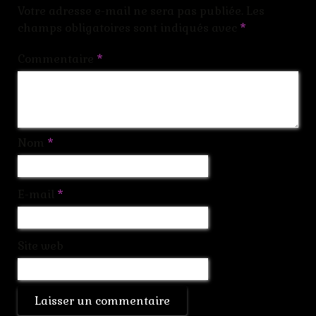
Votre adresse e-mail ne sera pas publiée.
Les
champs obligatoires sont indiqués avec
*
Commentaire
*
Nom
*
E-mail
*
Site web