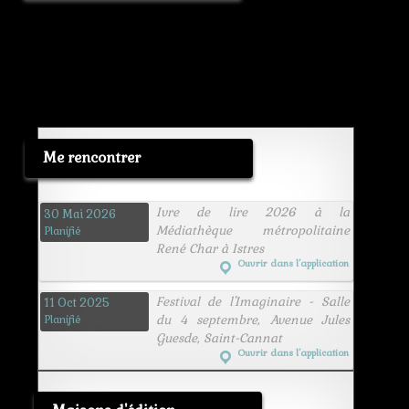
Me rencontrer
Ivre de lire 2026 à la
30 Mai 2026
Médiathèque métropolitaine
Planifié
René Char à Istres
Ouvrir dans l’application
Festival de l'Imaginaire - Salle
11 Oct 2025
du 4 septembre, Avenue Jules
Planifié
Guesde, Saint-Cannat
Ouvrir dans l’application