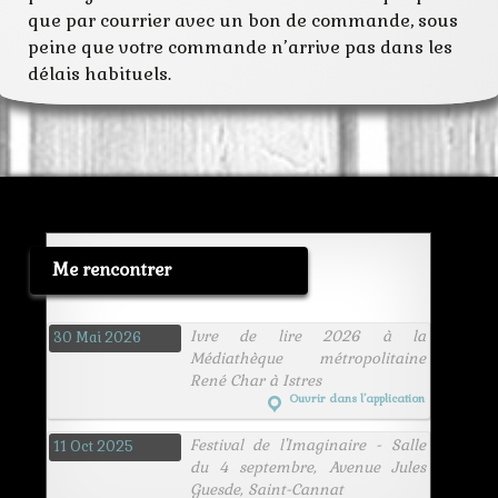
que par courrier avec un bon de commande, sous
peine que votre commande n’arrive pas dans les
délais habituels.
Me rencontrer
Ivre de lire 2026 à la
30 Mai 2026
Médiathèque métropolitaine
René Char à Istres
Ouvrir dans l’application
Festival de l'Imaginaire - Salle
11 Oct 2025
du 4 septembre, Avenue Jules
Guesde, Saint-Cannat