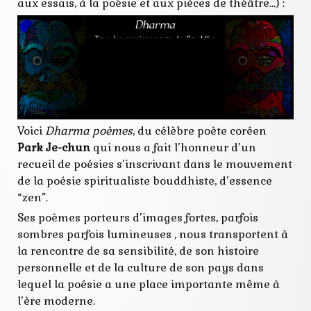
jino
aux essais, à la poésie et aux pièces de théâtre…) :
korea
park
parution
poésie
poète
prestige
sortie
zen
Voici
Dharma poèmes
, du célèbre poète coréen
Park Je-chun
qui nous a fait l’honneur d’un
recueil de poésies s’inscrivant dans le mouvement
de la poésie spiritualiste bouddhiste, d’essence
“zen”.
Ses poèmes porteurs d’images fortes, parfois
sombres parfois lumineuses , nous transportent à
la rencontre de sa sensibilité, de son histoire
personnelle et de la culture de son pays dans
lequel la poésie a une place importante même à
l’ère moderne.