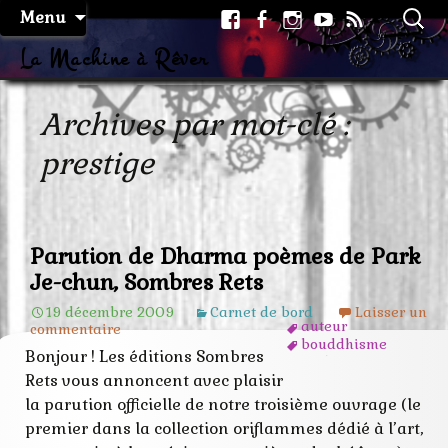
Aller
Facebook
Facebook
Instagram
Youtube
RSS
Recher
Menu
au
page
La Machine à Rêver
contenu
Archives par mot-clé :
prestige
Parution de Dharma poèmes de Park
Je-chun, Sombres Rets
19 décembre 2009
Carnet de bord
Laisser un
auteur
commentaire
bouddhisme
Bonjour ! Les éditions Sombres
corée
dharma
Rets vous annoncent avec plaisir
édition
la parution officielle de notre troisième ouvrage (le
exemplaire
premier dans la collection oriflammes dédié à l’art,
je-chun