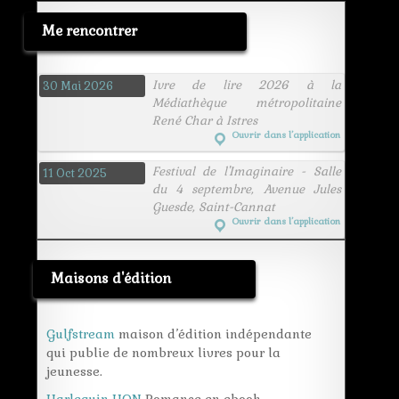
Me rencontrer
Ivre de lire 2026 à la
30 Mai 2026
Médiathèque métropolitaine
René Char à Istres
Ouvrir dans l’application
Festival de l'Imaginaire - Salle
11 Oct 2025
du 4 septembre, Avenue Jules
Guesde, Saint-Cannat
Ouvrir dans l’application
Maisons d'édition
Gulfstream
maison d’édition indépendante
qui publie de nombreux livres pour la
jeunesse.
Harlequin HQN
Romance en ebook