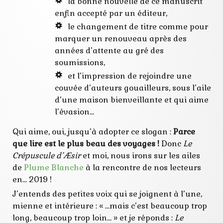
selection
la bonne nouvelle de ce manuscrit
enfin accepté par un éditeur,
le changement de titre comme pour
marquer un renouveau après des
années d’attente au gré des
soumissions,
et l’impression de rejoindre une
couvée d’auteurs gouailleurs, sous l’aile
d’une maison bienveillante et qui aime
l’évasion…
Qui aime, oui, jusqu’à adopter ce slogan :
Parce
que lire est le plus beau des voyages !
Donc
Le
Crépuscule d’Æsir
et moi, nous irons sur les ailes
de
Plume Blanche
à la rencontre de nos lecteurs
en… 2019 !
J’entends des petites voix qui se joignent à l’une,
mienne et intérieure : « …mais c’est beaucoup trop
long, beaucoup trop loin… » et je réponds :
Le