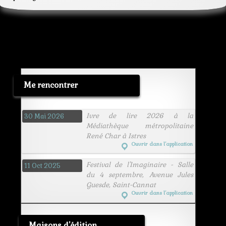
Me rencontrer
Ivre de lire 2026 à la
30 Mai 2026
Médiathèque métropolitaine
René Char à Istres
Ouvrir dans l’application
Festival de l'Imaginaire - Salle
11 Oct 2025
du 4 septembre, Avenue Jules
Guesde, Saint-Cannat
Ouvrir dans l’application
Maisons d'édition