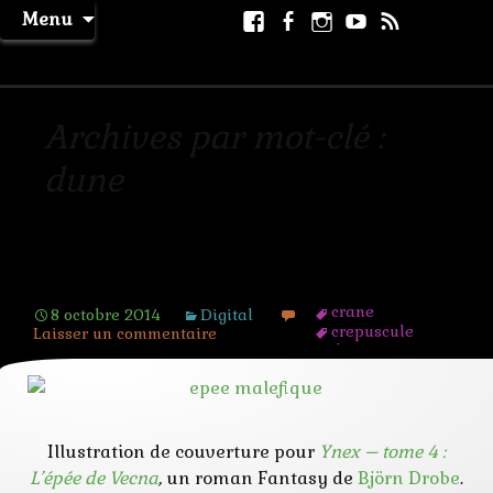
Aller
Facebook
Facebook
Instagram
Youtube
RSS
Recher
Menu
au
page
La Machine à Rêver
contenu
Archives par mot-clé :
dune
L’épée maléfique
crane
8 octobre 2014
Digital
crepuscule
Laisser un commentaire
dune
épée
fantasy
magie
mauvaise
pyramide
Illustration de couverture pour
Ynex – tome 4 :
sable
L’épée de Vecna
,
un roman Fantasy de
Björn Drobe
.