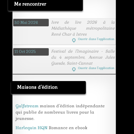
Me rencontrer
Ivre de lire 2026 à la
30 Mai 2026
Médiathèque métropolitaine
René Char à Istres
Ouvrir dans l’application
Festival de l'Imaginaire - Salle
11 Oct 2025
du 4 septembre, Avenue Jules
Guesde, Saint-Cannat
Ouvrir dans l’application
Maisons d'édition
Gulfstream
maison d’édition indépendante
qui publie de nombreux livres pour la
jeunesse.
Harlequin HQN
Romance en ebook