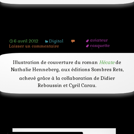
Le chemin d’Hécate
aviateur
6 avril 2012
Digital
casquette
Laisser un commentaire
desert
dune
femme
Illustration de couverture du roman
Hécate
de
fennec
Nathalie Henneberg, aux éditions Sombres Rets,
fusil
légion
achevé grâce à la collaboration de Didier
lune
Reboussin et Cyril Carau.
militaire
nuit
palmyre
plaque
renard
sable
solitude
tombe