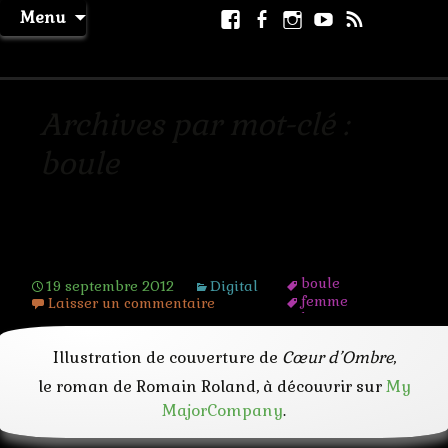
Aller
Facebook
Facebook
Instagram
Youtube
RSS
Recher
Menu
au
page
La Machine à Rêver
contenu
Archives par mot-clé :
boule
L’orbe magique
boule
19 septembre 2012
Digital
femme
Laisser un commentaire
lac
lumiere
magie
Illustration de couverture de
Cœur d’Ombre
,
nue
le roman de Romain Roland, à découvrir sur
My
pouvoir
sorciere
MajorCompany
.