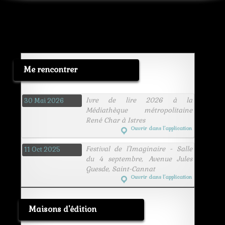
Me rencontrer
Ivre de lire 2026 à la
30 Mai 2026
Médiathèque métropolitaine
René Char à Istres
Ouvrir dans l’application
Festival de l'Imaginaire - Salle
11 Oct 2025
du 4 septembre, Avenue Jules
Guesde, Saint-Cannat
Ouvrir dans l’application
Maisons d'édition