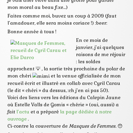
je vais aller vivre dans une grotte pour garder
voeux
mon moral au beau fixe…)
Faites comme moi, buvez un coup à 2009 (faut
l’amadouer, elle sera moins coriace !) :beer:
Bonne année à tous !
En ce mois de
janvier, j’ai quelques
raisons de me réjouir
: les soldes
approchent 💡 , la sortie très prochaine du polar de
mon chéri
et la venue officialisée de mon
recueil écrit et illustré en collab avec Cyril Carau
(le dit « chéri » du dessus, :ch j’en ai pas 50).
Voici des liens vers les éditions du Calepin Jaune
où Estelle Valls de Gomis « chérie » (oui, aussi) a
fait
l’actu
et a préparé
la page dédiée à notre
ouvrage
.
Ci-contre la couverture de
Masques de Femmes.
😯