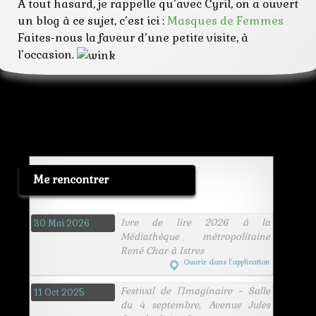
A tout hasard, je rappelle qu’avec Cyril, on a ouvert
un blog à ce sujet, c’est ici :
Masques de Femmes
Faites-nous la faveur d’une petite visite, à
l’occasion.
Me rencontrer
Ivre de lire 2026 à la
30 Mai 2026
Médiathèque métropolitaine
René Char à Istres
Ouvrir dans l’application
Festival de l'Imaginaire - Salle
11 Oct 2025
du 4 septembre, Avenue Jules