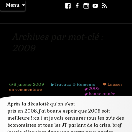
Aller
Facebook
Facebook
Instagram
Youtube
RSS
Recher
Menu
au
page
La Machine à Rêver
contenu
Archives par mot-clé :
2009
Bienvenue 2009 !
6 janvier 2009
Travaux & Humeurs
Laisser
2009
un commentaire
bonne année
couverture
Après la déculotté qu’on s’est
cyril carau
estelle valls de
pris en 2008, j’ai bonne espoir que 2009 soit
gomis
meilleure ! :ca ( et je vais censurer tous les avis des
masques de
femmes
économistes et tous les JT parlant de la crise, bref,
recueil