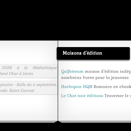
Maisons d'édition
 2026 à la Médiathèque
Gulfstream
maison d’édition indé
ené Char à Istres
nombreux livres pour la jeunesse.
aginaire - Salle du 4 septembre,
Harlequin HQN
Romance en eboo
esde, Saint-Cannat
Le Chat noir éditions
Traverser le v