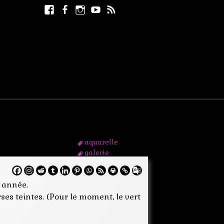
Facebook
Facebook
Instagram
Youtube
RSS
Rechercher :
page
aquarelle
galerie
maj
medium
e année.
nouveau
page
es teintes. (Pour le moment, le vert
peinture
portfolio