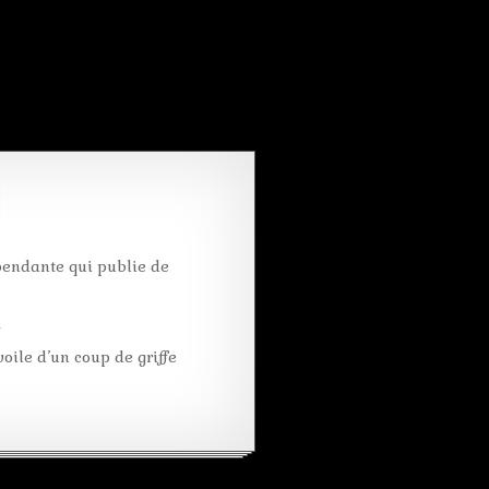
pendante qui publie de
k
oile d’un coup de griffe