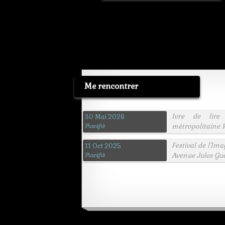
Me rencontrer
Ivre de lire
30 Mai 2026
métropolitaine R
Planifié
Festival de l'Im
11 Oct 2025
Avenue Jules Gu
Planifié