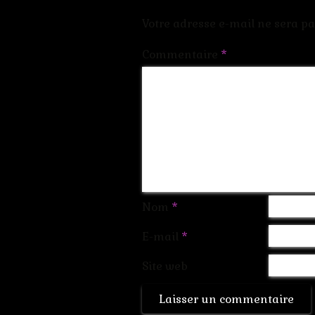
Votre adresse e-mail ne sera pa
Commentaire
*
Nom
*
E-mail
*
Site web