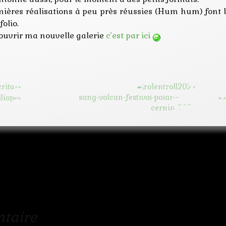
ières réalisations à peu près réussies (Hum hum) font l’
olio.
ouvrir ma nouvelle galerie
c’est par ici
taire