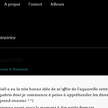
A propos
Contact
Ailleurs
ictoriens
Annonces diverses
à Rêver
phique
Chroniques de lecture
numérique
Liens
stratrice
lomb
ulation, 3D
quarelle
avaux & Humeurs
s Chimères
oël a eu la très bonne idée de m’offrir de l’aquarelle cett
godets dont je commence à peine à appréhender les divers
grand ennemi ^^)
ntonne aussi, pour le moment à des petits formats.