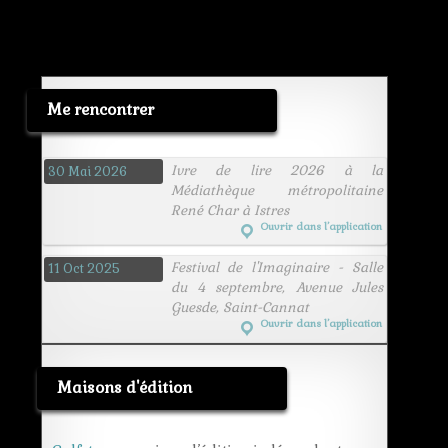
genoux
lumiere
mort
rêve
science
sf
Me rencontrer
tete
tronc
urban
ville
Ivre de lire 2026 à la
30 Mai 2026
Médiathèque métropolitaine
René Char à Istres
Ouvrir dans l’application
Festival de l'Imaginaire - Salle
11 Oct 2025
du 4 septembre, Avenue Jules
Guesde, Saint-Cannat
Ouvrir dans l’application
Maisons d'édition