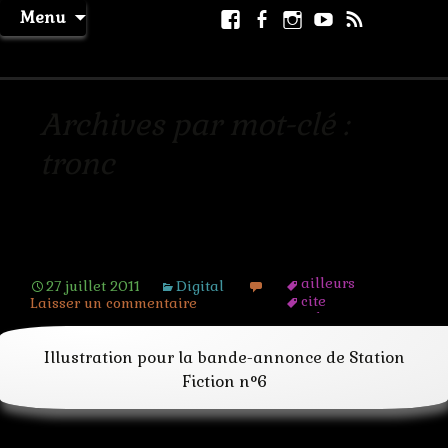
Aller
Facebook
Facebook
Instagram
Youtube
RSS
Recher
Menu
au
page
La Machine à Rêver
contenu
Archives par mot-clé :
tronc
Cérébro-city
ailleurs
27 juillet 2011
Digital
cite
Laisser un commentaire
cyborg
decapiter
dieu
Illustration pour la bande-annonce de Station
espace
Fiction n°6
fiction
fou
futur
futuriste