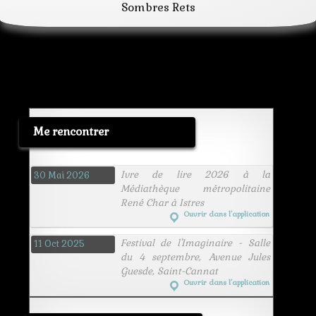
Sombres Rets
science fiction
temporel
trouée
voyage
Me rencontrer
Ivre de lire 2026 à la
30 Mai 2026
Médiathèque métropolitaine
René Char à Istres
Ouvrir dans l’application
Festival de l'Imaginaire - Salle
11 Oct 2025
du 4 septembre, Avenue Jules
Guesde, Saint-Cannat
Ouvrir dans l’application