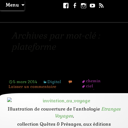
Aller
Facebook
Facebook
Instagram
Youtube
RSS
Recher
Menu
au
page
La Machine à Rêver
contenu
Archives par mot-clé :
plateforme
Invitation au voyage
chemin
5 mars 2014
Digital
ciel
Laisser un commentaire
corde
déchirure
étrange
iceberg
Illustration de couverture de l’anthologie
Etranges
plateforme
Voyages
,
ponton
pyramide
collection Quêtes & Présages, aux éditions
route