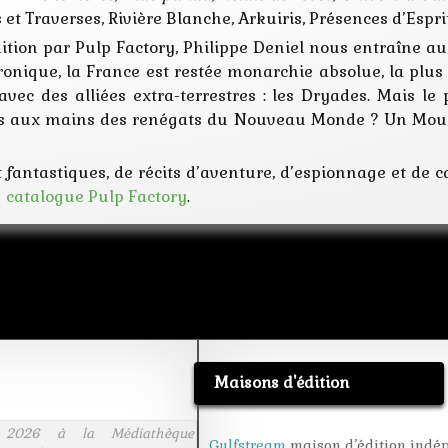
et Traverses, Rivière Blanche, Arkuiris,
Présences d’Espri
ition par Pulp Factory, Philippe Deniel nous entraîne au
ronique, la France est restée monarchie absolue, la plus
vec des alliées extra-terrestres : les Dryades. Mais l
s aux mains des renégats du Nouveau Monde ? Un Mous
 fantastiques, de récits d’aventure, d’espionnage et de
:
catalogue Pulp Factory
.
Maisons d'édition
 2026 à la Médiathèque
Gulfstream
maison d’édition indé