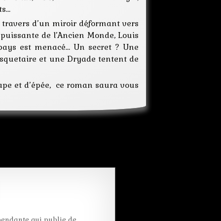
ts…
secret
uchronie
 travers d’un miroir déformant vers
 puissante de l’Ancien Monde, Louis
e pays est menacé… Un secret ? Une
quetaire et une Dryade tentent de
 cape et d’épée, ce roman saura vous
pendante qui publie de