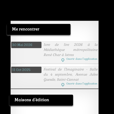
mutant
queue
Me rencontrer
Ivre de lire 2026 à la
30 Mai 2026
Médiathèque métropolitaine
René Char à Istres
Ouvrir dans l’application
Festival de l'Imaginaire - Salle
11 Oct 2025
du 4 septembre, Avenue Jules
Guesde, Saint-Cannat
Ouvrir dans l’application
Maisons d'édition