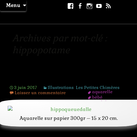
Aller
Facebook
Facebook
Instagram
Youtube
RSS
Recher
Menu
au
page
La Machine à Rêver
contenu
Archives par mot-clé :
hippopotame
Hippoqueuedalle
3 juin 2017
Illustrations
,
Les Petites Chimères
aquarelle
Laisser un commentaire
bébé
caudale
chimère
creature
Aquarelle sur papier 300gr – 15 x 20 cm.
fantastique
hippopotame
hybride
mignon