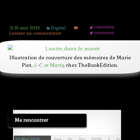
zebre
L’autre dans le miroir
cimetière
15 mai 2013
Digital
couronne
Laisser un commentaire
femme
hibou
jesus
journal
Illustration de couverture des mémoires de Marie
livre
Piot,
J.-C. et Marie
,
chez TheBookEdition.
martyre
mémoire
miroir
orphelinat
rat
temoignage
transgenre
Me rencontrer
Ivre de lire 2026 à la
30 Mai 2026