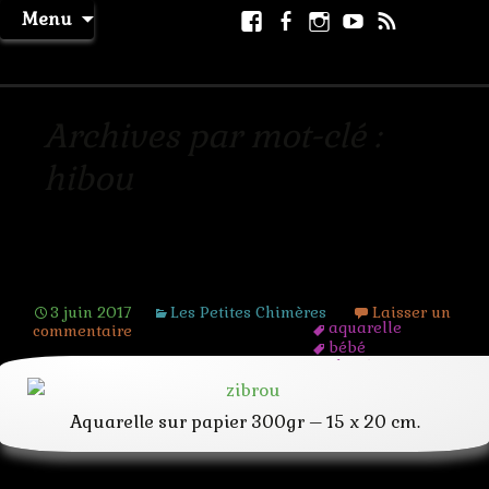
Aller
Facebook
Facebook
Instagram
Youtube
RSS
Recher
Menu
au
page
La Machine à Rêver
contenu
Archives par mot-clé :
hibou
Zibrou
3 juin 2017
Les Petites Chimères
Laisser un
aquarelle
commentaire
bébé
chimère
creature
fantastique
Aquarelle sur papier 300gr – 15 x 20 cm.
hibou
hybride
mignon
mutant