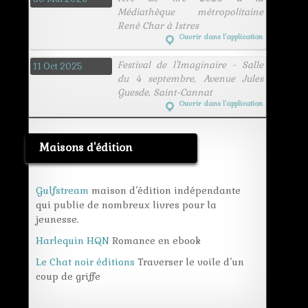
Médiathèque métropolitaine
René Char à Istres
Ouvrir dans l’application
Festival de l'Imaginaire - Salle
11 Oct 2025
du 4 septembre, Avenue Jules
Guesde, Saint-Cannat
Ouvrir dans l’application
Maisons d'édition
Gulfstream
maison d’édition indépendante
qui publie de nombreux livres pour la
jeunesse.
Harlequin HQN
Romance en ebook
Le Chat noir éditions
Traverser le voile d’un
coup de griffe