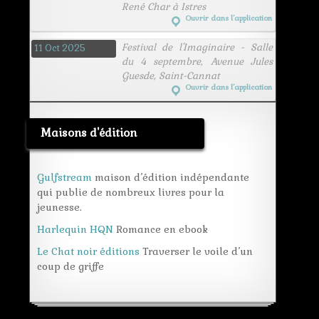
René Char à Istres
Ouvrir dans l’application
Festival de l'Imaginaire - Salle
11 Oct 2025
du 4 septembre, Avenue Jules
Guesde, Saint-Cannat
Ouvrir dans l’application
Maisons d'édition
Gulfstream
maison d’édition indépendante
qui publie de nombreux livres pour la
jeunesse.
Harlequin HQN
Romance en ebook
Le Chat noir éditions
Traverser le voile d’un
coup de griffe