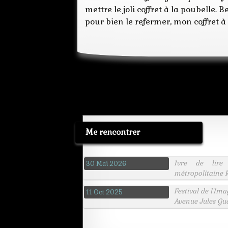
mettre le joli coffret à la poubelle
pour bien le refermer, mon coffret à 
Me rencontrer
Ivre de lire
30 Mai 2026
métropolitaine R
Festival de l'Im
11 Oct 2025
Avenue Jules Gu