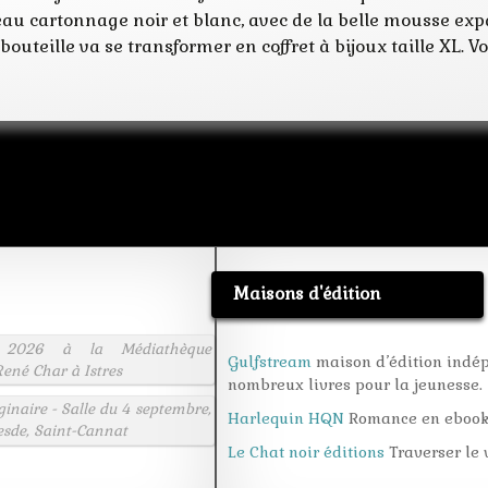
. Beau cartonnage noir et blanc, avec de la belle mousse e
bouteille va se transformer en coffret à bijoux taille XL. 
Maisons d'édition
 2026 à la Médiathèque
Gulfstream
maison d’édition indé
ené Char à Istres
nombreux livres pour la jeunesse.
aginaire - Salle du 4 septembre,
Harlequin HQN
Romance en eboo
esde, Saint-Cannat
Le Chat noir éditions
Traverser le v