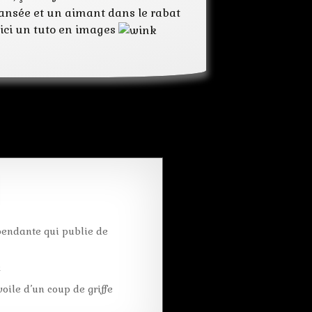
xpansée et un aimant dans le rabat
loisir créatif
Voici un tuto en images
manuel
récupération
recycler
travaux
pendante qui publie de
k
oile d’un coup de griffe