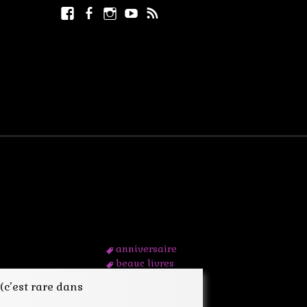
Facebook
Facebook
Instagram
Youtube
RSS
Rechercher :
page
nniversaire !
anniversaire
beauc livres
calepin jaune
(c’est rare dans
editions
estelle valls de