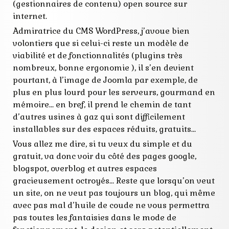
gestion
(gestionnaires de contenu) open source sur
internet
internet.
logiciel
php
Admiratrice du CMS WordPress, j’avoue bien
serveur
volontiers que si celui-ci reste un modèle de
simple
site
viabilité et de fonctionnalités (plugins très
sql
nombreux, bonne ergonomie ), il s’en devient
webmaster
pourtant, à l’image de Joomla par exemple, de
webmastering
xml
plus en plus lourd pour les serveurs, gourmand en
mémoire… en bref, il prend le chemin de tant
d’autres usines à gaz qui sont difficilement
installables sur des espaces réduits, gratuits…
Vous allez me dire, si tu veux du simple et du
gratuit, va donc voir du côté des pages google,
blogspot, overblog et autres espaces
gracieusement octroyés… Reste que lorsqu’on veut
un site, on ne veut pas toujours un blog, qui même
avec pas mal d’huile de coude ne vous permettra
pas toutes les fantaisies dans le mode de