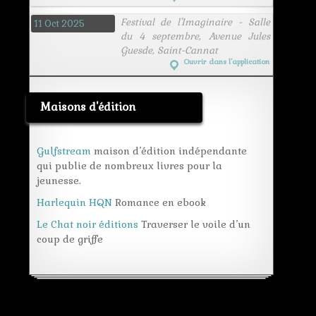
Festival de l'Imaginaire - Salle
11 Oct 2025
du 4 septembre, Avenue Jules
Guesde, Saint-Cannat
Ouvrir dans l’application
Maisons d'édition
Gulfstream
maison d’édition indépendante
qui publie de nombreux livres pour la
jeunesse.
Harlequin HQN
Romance en ebook
Le Chat noir éditions
Traverser le voile d’un
coup de griffe