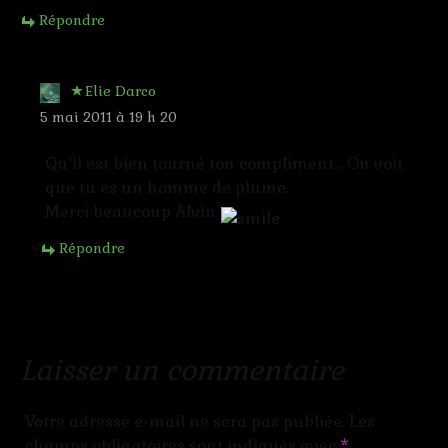
Répondre
Elie Darco
5 mai 2011 à 19 h 20
Qu’il est bien tourné ton compliment… On voit
que tu es un homme de plume.
Merci beaucoup Alvin
Répondre
Laisser un commentaire
Votre adresse e-mail ne sera pas publiée.
Les
champs obligatoires sont indiqués avec
*