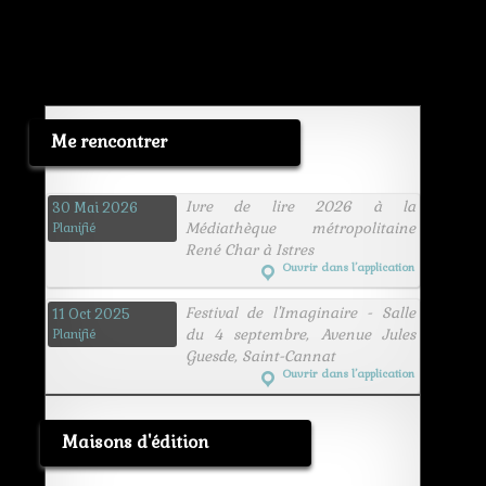
Me rencontrer
Ivre de lire 2026 à la
30 Mai 2026
Médiathèque métropolitaine
Planifié
René Char à Istres
Ouvrir dans l’application
Festival de l'Imaginaire - Salle
11 Oct 2025
du 4 septembre, Avenue Jules
Planifié
Guesde, Saint-Cannat
Ouvrir dans l’application
Maisons d'édition