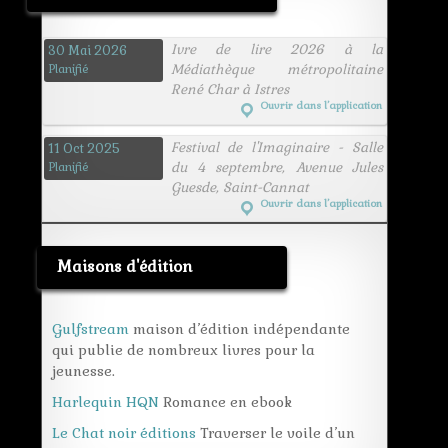
Ivre de lire 2026 à la
30 Mai 2026
Médiathèque métropolitaine
Planifié
René Char à Istres
Ouvrir dans l’application
Festival de l'Imaginaire - Salle
11 Oct 2025
du 4 septembre, Avenue Jules
Planifié
Guesde, Saint-Cannat
Ouvrir dans l’application
Maisons d'édition
Gulfstream
maison d’édition indépendante
qui publie de nombreux livres pour la
jeunesse.
Harlequin HQN
Romance en ebook
Le Chat noir éditions
Traverser le voile d’un