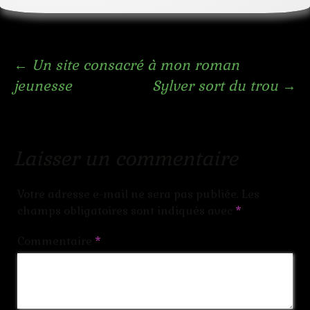
Navigation
←
Un site consacré à mon roman
jeunesse
Sylver sort du trou
→
des
articles
Laisser un commentaire
Votre adresse e-mail ne sera pas publiée.
Les
champs obligatoires sont indiqués avec
*
Commentaire
*