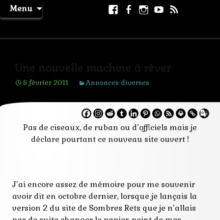
Aller
Facebook
Facebook
Instagram
Youtube
RSS
Recher
Menu
au
page
La Machine à Rêver
contenu
Une nouvelle machine à rêver
9 février 2011
Annonces diverses
Pas de ciseaux, de ruban ou d’officiels mais je
déclare pourtant ce nouveau site ouvert !
J’ai encore assez de mémoire pour me souvenir
avoir dit en octobre dernier, lorsque je lançais la
version 2 du site de Sombres Rets que je n’allais
pas de suite changer le papier-peint de mes