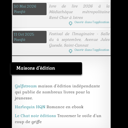
Ivre de lire 2026 à la
30 Mai 2026
Médiathèque métropolitaine
Planifié
René Char à Istres
Ouvrir dans l’application
Festival de l'Imaginaire - Salle
11 Oct 2025
du 4 septembre, Avenue Jules
Planifié
Guesde, Saint-Cannat
Ouvrir dans l’application
Maisons d'édition
Gulfstream
maison d’édition indépendante
qui publie de nombreux livres pour la
jeunesse.
Harlequin HQN
Romance en ebook
Le Chat noir éditions
Traverser le voile d’un
coup de griffe