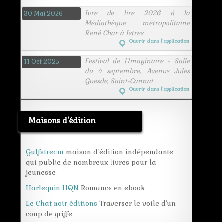
Ivre de lire 2026 à la
30 Mai 2026
Médiathèque métropolitaine
René Char à Istres
Ouvrir dans l’application
Festival de l'Imaginaire - Salle
11 Oct 2025
du 4 septembre, Avenue Jules
Guesde, Saint-Cannat
Ouvrir dans l’application
Maisons d'édition
Gulfstream
maison d’édition indépendante
qui publie de nombreux livres pour la
jeunesse.
Harlequin HQN
Romance en ebook
Le Chat noir éditions
Traverser le voile d’un
coup de griffe