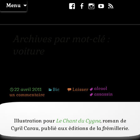
Aller
Facebook
Facebook
Instagram
Youtube
RSS
Recher
Menu
au
page
La Machine à Rêver
contenu
Archives par mot-clé :
voiture
Le respect
alcool
22 avril 2011
Bic
Laisser
assassin
un commentaire
caisse
camion
compte
convoi
Illustration pour
Le Chant du Cygne
, roman de
entrepot
flingue
Cyril Carau, publié aux éditions de la frémillerie.
folie
gang