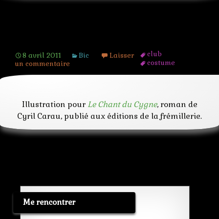
luger
meurtre
phare
reglement
Cotton Club
violence
voiture
club
8 avril 2011
Bic
Laisser
costume
un commentaire
cotton
couple
fete
jazz
Illustration pour
Le Chant du Cygne
, roman de
musique
new york
Cyril Carau, publié aux éditions de la frémillerie.
noir
nuit
orchestre
prohibition
regard
rue
ville
voiture
Me rencontrer