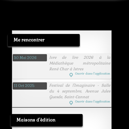
luger
meurtre
phare
reglement
violence
voiture
Me rencontrer
Ivre de lire 2026 à la
30 Mai 2026
Médiathèque métropolitaine
René Char à Istres
Ouvrir dans l’application
Festival de l'Imaginaire - Salle
11 Oct 2025
du 4 septembre, Avenue Jules
Guesde, Saint-Cannat
Ouvrir dans l’application
Maisons d'édition