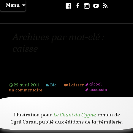
Aller
Facebook
Facebook
Instagram
Youtube
RSS
Recher
Menu
au
page
La Machine à Rêver
contenu
Archives par mot-clé :
caisse
Le respect
alcool
22 avril 2011
Bic
Laisser
assassin
un commentaire
caisse
camion
compte
convoi
Illustration pour
Le Chant du Cygne
, roman de
entrepot
flingue
Cyril Carau, publié aux éditions de la frémillerie.
folie
gang