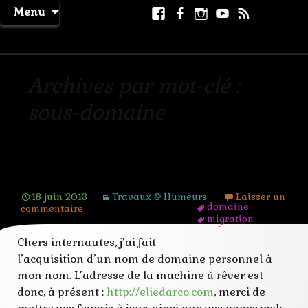
Aller
Facebook
Facebook
Instagram
Youtube
RSS
Recher
Menu
au
page
La Machine à Rêver
contenu
Archives par mot-clé :
sous-domaine
Domaine personnel
18 juin 2013
Travaux & Humeurs
Laisser un
domaine
commentaire
migration
référencement
Chers internautes, j’ai fait
roman
site
l’acquisition d’un nom de domaine personnel à
sous-domaine
mon nom. L’adresse de la machine à rêver est
url
web
donc, à présent :
http://eliedarco.com
, merci de