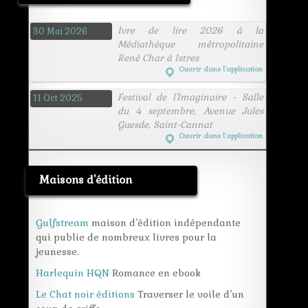
Ivre de lire 2026 à la
30 Mai 2026
Médiathèque métropolitaine
René Char à Istres
Ouvrir dans l’application
Festival de l'Imaginaire - Salle
11 Oct 2025
du 4 septembre, Avenue Jules
Guesde, Saint-Cannat
Ouvrir dans l’application
Maisons d'édition
Gulfstream
maison d’édition indépendante
qui publie de nombreux livres pour la
jeunesse.
Harlequin HQN
Romance en ebook
Le Chat noir éditions
Traverser le voile d’un