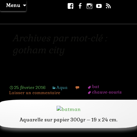
Aller
Facebook
Facebook
Instagram
Youtube
RSS
Recher
Menu
au
page
La Machine à Rêver
contenu
Archives par mot-clé :
gotham city
Batman
bat
25 février 2016
Aqua
chauve-souris
Laisser un commentaire
comic DC
gotham city
super-heros
Aquarelle sur papier 300gr – 19 x 24 cm.