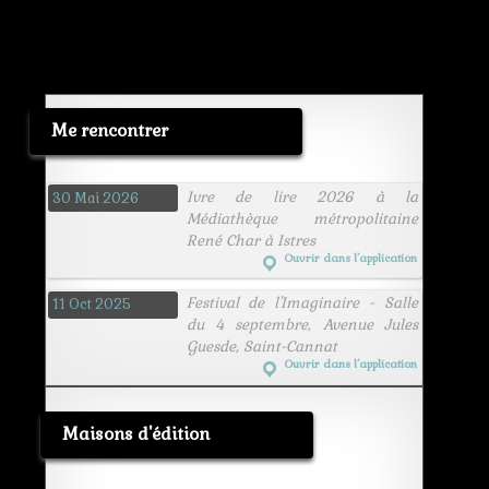
Me rencontrer
Ivre de lire 2026 à la
30 Mai 2026
Médiathèque métropolitaine
René Char à Istres
Ouvrir dans l’application
Festival de l'Imaginaire - Salle
11 Oct 2025
du 4 septembre, Avenue Jules
Guesde, Saint-Cannat
Ouvrir dans l’application
Maisons d'édition