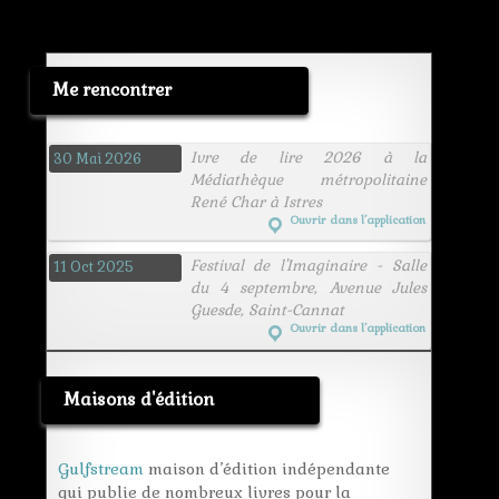
Me rencontrer
Ivre de lire 2026 à la
30 Mai 2026
Médiathèque métropolitaine
René Char à Istres
Ouvrir dans l’application
Festival de l'Imaginaire - Salle
11 Oct 2025
du 4 septembre, Avenue Jules
Guesde, Saint-Cannat
Ouvrir dans l’application
Maisons d'édition
Gulfstream
maison d’édition indépendante
qui publie de nombreux livres pour la