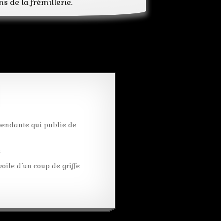
s de la frémillerie.
gaz
guerre
italien
lanterne
lion
masque
palais
place
rendez-vous
rêve
rose
soldat
pendante qui publie de
souvenir
st-marc
k
venise
oile d’un coup de griffe