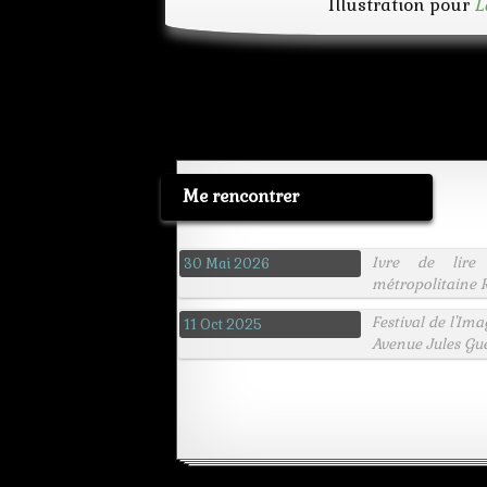
Illustration pour
L
Me rencontrer
Ivre de lire
30 Mai 2026
métropolitaine R
Festival de l'Im
11 Oct 2025
Avenue Jules Gu