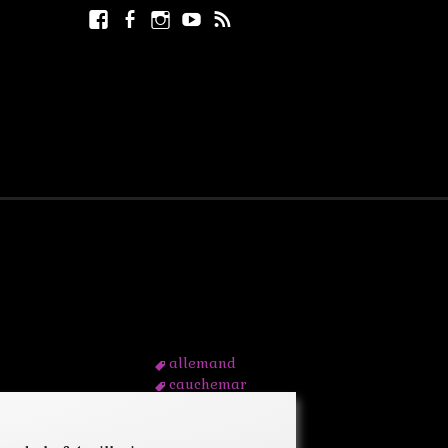
Facebook
Facebook
Instagram
Youtube
RSS
Rechercher :
page
allemand
cauchemar
combat
crepuscule
doge