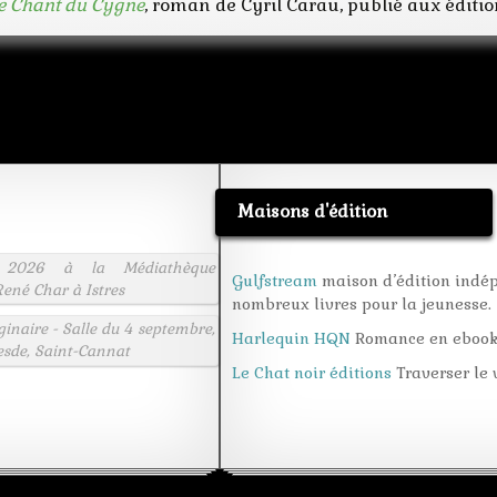
e Chant du Cygne
, roman de Cyril Carau, publié aux édition
Maisons d'édition
 2026 à la Médiathèque
Gulfstream
maison d’édition indé
ené Char à Istres
nombreux livres pour la jeunesse.
aginaire - Salle du 4 septembre,
Harlequin HQN
Romance en eboo
esde, Saint-Cannat
Le Chat noir éditions
Traverser le v