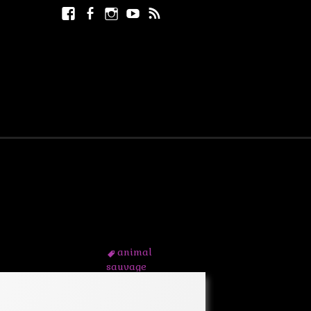
Facebook
Facebook
Instagram
Youtube
RSS
Rechercher :
page
animal
sauvage
animaux
aquarelle
chat