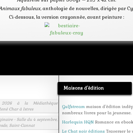
Animaux fabuleux
, anthologie de nouvelles, dirigée par Cy
Ci-dessous, la version crayonnée, avant peinture :
Maisons d'édition
 2026 à la Médiathèque
Gulfstream
maison d’édition indé
ené Char à Istres
nombreux livres pour la jeunesse.
aginaire - Salle du 4 septembre,
Harlequin HQN
Romance en eboo
esde, Saint-Cannat
Le Chat noir éditions
Traverser le v