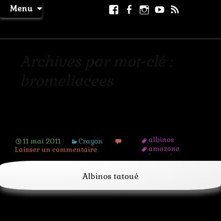
Aller
Facebook
Facebook
Instagram
Youtube
RSS
Recher
Menu
au
page
La Machine à Rêver
contenu
Archives par mot-clé :
bromeliacees
L’enfant de la forêt
albinos
11 mai 2011
Crayon
amazone
Laisser un commentaire
bromeliacees
enfant
forêt
Albinos tatoué
ibiscus
jungle
liane
serpent
tatouage