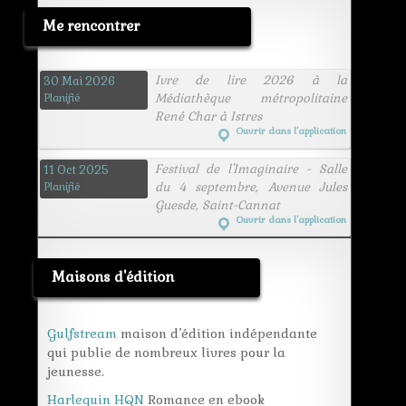
Me rencontrer
Ivre de lire 2026 à la
30 Mai 2026
Médiathèque métropolitaine
Planifié
René Char à Istres
Ouvrir dans l’application
Festival de l'Imaginaire - Salle
11 Oct 2025
du 4 septembre, Avenue Jules
Planifié
Guesde, Saint-Cannat
Ouvrir dans l’application
Maisons d'édition
Gulfstream
maison d’édition indépendante
qui publie de nombreux livres pour la
jeunesse.
Harlequin HQN
Romance en ebook