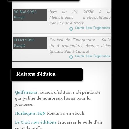
Ivre de lire 2026 à la
30 Mai 2026
Médiathèque métropolitaine
Planifié
René Char à Istres
Ouvrir dans l’application
Festival de l'Imaginaire - Salle
11 Oct 2025
du 4 septembre, Avenue Jules
Planifié
Guesde, Saint-Cannat
Ouvrir dans l’application
Maisons d'édition
Gulfstream
maison d’édition indépendante
qui publie de nombreux livres pour la
jeunesse.
Harlequin HQN
Romance en ebook
Le Chat noir éditions
Traverser le voile d’un
coup de griffe