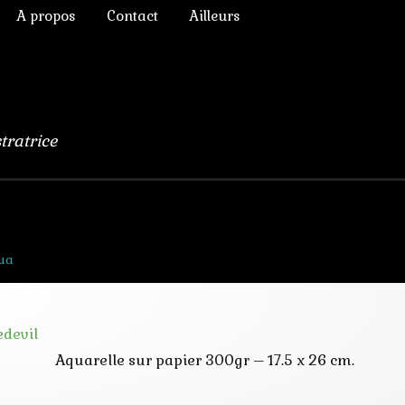
A propos
Contact
Ailleurs
ictoriens
Annonces diverses
à Rêver
phique
Chroniques de lecture
numérique
Liens
stratrice
lomb
ulation, 3D
ua
s Chimères
Aquarelle sur papier 300gr – 17.5 x 26 cm.