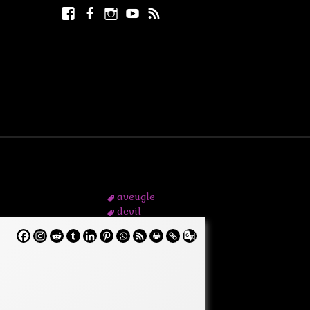
Facebook
Facebook
Instagram
Youtube
RSS
Rechercher :
page
aveugle
devil
diable
marvel
matt murdock
pouvoir
rouge
super-heros