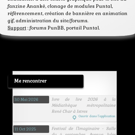
header
fanzine Ananké, clonage de modules Puntal,
icone
référencement, création de bannière en animation
modules
portail
gif, administration du site/forums.
punbb
Support
: forums PunBB, portail Puntal.
puntal
texture
Me rencontrer
Ivre de lire 2026 à la
30 Mai 2026
Médiathèque métropolitaine
René Char à Istres
Ouvrir dans l’application
Festival de l'Imaginaire - Salle
11 Oct 2025
du 4 septembre, Avenue Jules