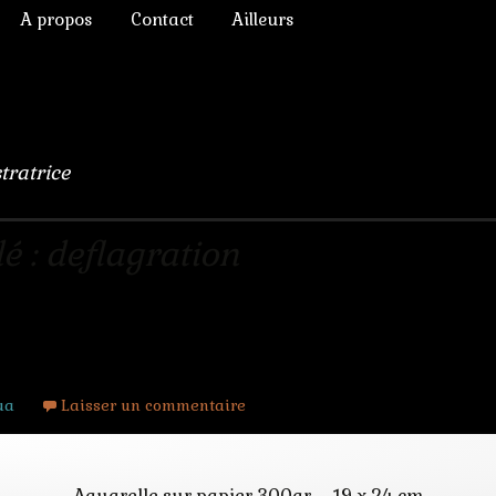
A propos
Contact
Ailleurs
ictoriens
Annonces diverses
à Rêver
phique
Chroniques de lecture
numérique
Liens
stratrice
lomb
ulation, 3D
é : deflagration
s Chimères
ua
Laisser un commentaire
Aquarelle sur papier 300gr – 19 x 24 cm.