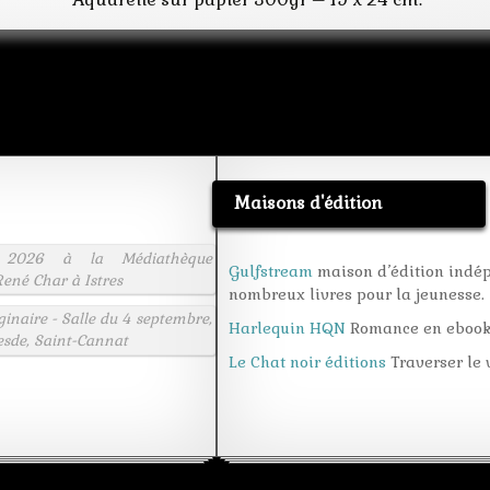
Maisons d'édition
 2026 à la Médiathèque
Gulfstream
maison d’édition indé
ené Char à Istres
nombreux livres pour la jeunesse.
aginaire - Salle du 4 septembre,
Harlequin HQN
Romance en eboo
esde, Saint-Cannat
Le Chat noir éditions
Traverser le v