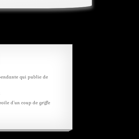
impermeable
puzzle
pendante qui publie de
k
oile d’un coup de griffe