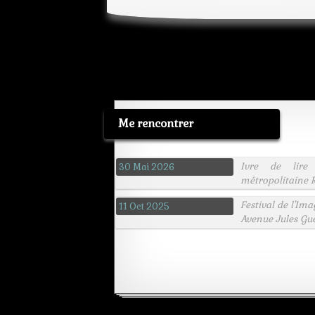
Me rencontrer
Ivre de lire
30 Mai 2026
métropolitaine R
Festival de l'Im
11 Oct 2025
Avenue Jules Gu