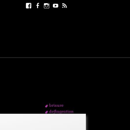
Facebook
Facebook
Instagram
Youtube
RSS
Rechercher :
page
brisure
deflagration
detective
explosion
homme