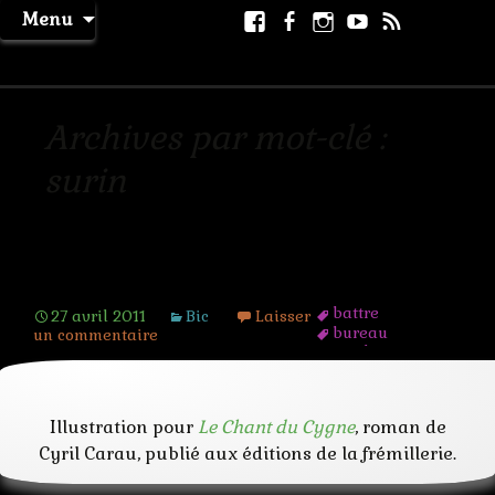
Aller
Facebook
Facebook
Instagram
Youtube
RSS
Recher
Menu
au
page
La Machine à Rêver
contenu
Archives par mot-clé :
surin
Le duel
battre
27 avril 2011
Bic
Laisser
bureau
un commentaire
combat
coup
couteau
duel
Illustration pour
Le Chant du Cygne
, roman de
lame
mort
Cyril Carau, publié aux éditions de la frémillerie.
saigne
sale