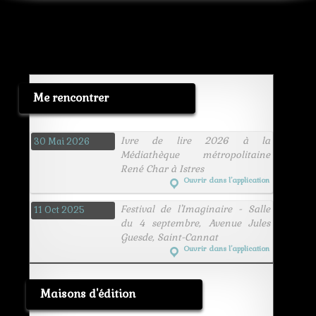
sang
surin
torse
Me rencontrer
Ivre de lire 2026 à la
30 Mai 2026
Médiathèque métropolitaine
René Char à Istres
Ouvrir dans l’application
Festival de l'Imaginaire - Salle
11 Oct 2025
du 4 septembre, Avenue Jules
Guesde, Saint-Cannat
Ouvrir dans l’application
Maisons d'édition