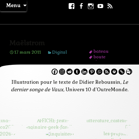
Aller
Facebook
Facebook
Instagram
Youtube
RSS
Recher
Menu
au
page
La Machine à Rêver
contenu
Maëlstrom
bateau
17 mars 2011
Digital
boute
chateau
cordre
explorateur
galaxie
Illustration pour le texte de Didier Reboussin,
Le
homme
dernier songe de Vaux
, Univers 10 d’OutreMonde.
mer
naufrage
perouse
plantes
pluie
surrealisme
tempête