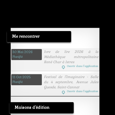
Me rencontrer
Ivre de lire 2026 à la
30 Mai 2026
Médiathèque métropolitaine
Planifié
René Char à Istres
Ouvrir dans l’application
Festival de l'Imaginaire - Salle
11 Oct 2025
du 4 septembre, Avenue Jules
Planifié
Guesde, Saint-Cannat
Ouvrir dans l’application
Maisons d'édition