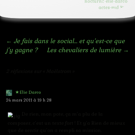
Navigation
←
Je fais dans le social… et qu’est-ce que
j’y gagne ?
Les chevaliers de lumière
→
des
articles
2 réflexions sur «
Maëlstrom
»
Elie Darco
24 mars 2011 à 19 h 28
De rien, mon pote, ça m’a plu de la
composer, c’est un texte fort ! Et y’a Rien de mieux
que de sentir qu’on a rempli sa mission.