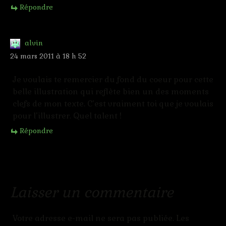
Répondre
alvin
24 mars 2011 à 18 h 52
Je voulais te remercier du fond du coeur pour cette
belle illustration qui reflète bien un des moments
clefs de mon texte. C’est vraiment toi que je voulais
pour l’illustrer. Quel talent !
Répondre
Laisser un commentaire
Votre adresse e-mail ne sera pas publiée.
Les