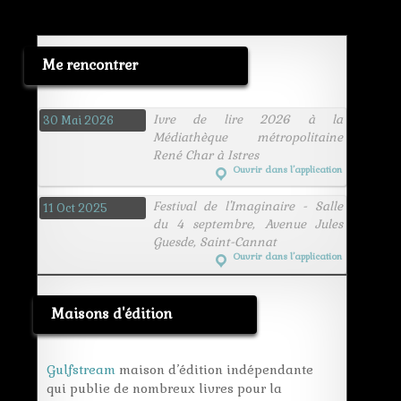
Me rencontrer
Ivre de lire 2026 à la
30 Mai 2026
Médiathèque métropolitaine
René Char à Istres
Ouvrir dans l’application
Festival de l'Imaginaire - Salle
11 Oct 2025
du 4 septembre, Avenue Jules
Guesde, Saint-Cannat
Ouvrir dans l’application
Maisons d'édition
Gulfstream
maison d’édition indépendante
qui publie de nombreux livres pour la