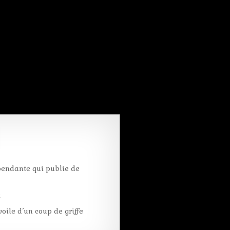
pendante qui publie de
k
oile d’un coup de griffe