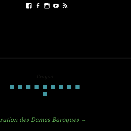
Facebook
Facebook
Instagram
Youtube
RSS
Rechercher :
page
Crayon
rution des Dames Baroques
→