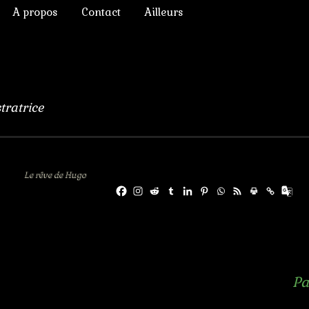
A propos
Contact
Ailleurs
ictoriens
Annonces diverses
à Rêver
phique
Chroniques de lecture
numérique
Liens
stratrice
lomb
ulation, 3D
Le rêve de Hugo
s Chimères
Pa