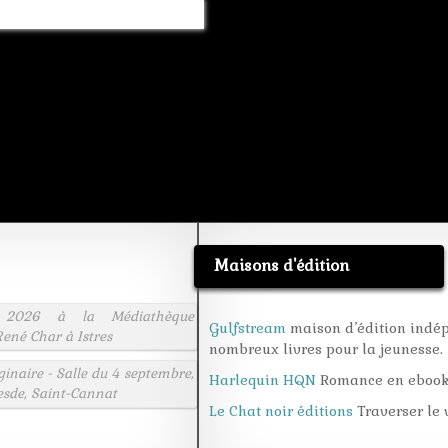
Maisons d'édition
 2026 à la Médiathèque
Gulfstream
maison d’édition indé
ené Char à Istres
nombreux livres pour la jeunesse.
aginaire - Salle du 4 septembre,
Harlequin HQN
Romance en eboo
esde, Saint-Cannat
Le Chat noir éditions
Traverser le v