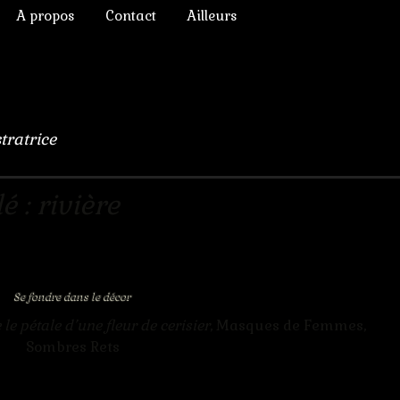
A propos
Contact
Ailleurs
ictoriens
Annonces diverses
à Rêver
phique
Chroniques de lecture
numérique
Liens
stratrice
lomb
ulation, 3D
 : rivière
s Chimères
Se fondre dans le décor
le pétale d’une fleur de cerisier
, Masques de Femmes,
Sombres Rets