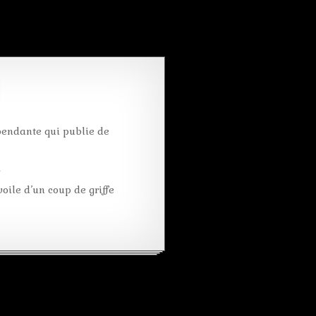
pendante qui publie de
k
oile d’un coup de griffe