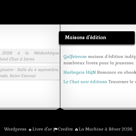
Maisons d'édition
 2026 à la Médiathèque
Gulfstream
maison d’édition indé
ené Char à Istres
nombreux livres pour la jeunesse.
aginaire - Salle du 4 septembre,
Harlequin HQN
Romance en eboo
esde, Saint-Cannat
Le Chat noir éditions
Traverser le v
Wordpress
Livre d'or
Credits
La Machine à Rêver 2026