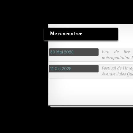
Me rencontrer
Ivre de lire
30 Mai 2026
métropolitaine R
Festival de l'Im
11 Oct 2025
Avenue Jules Gu