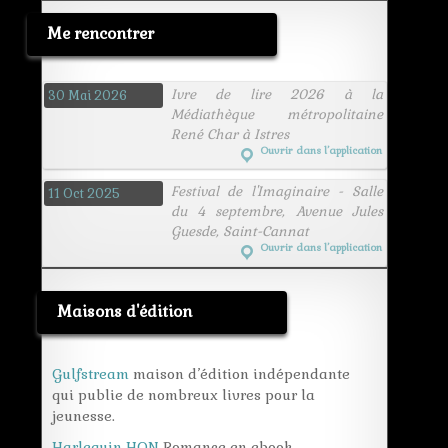
Me rencontrer
Ivre de lire 2026 à la
30 Mai 2026
Médiathèque métropolitaine
René Char à Istres
Ouvrir dans l’application
Festival de l'Imaginaire - Salle
11 Oct 2025
du 4 septembre, Avenue Jules
Guesde, Saint-Cannat
Ouvrir dans l’application
Maisons d'édition
Gulfstream
maison d’édition indépendante
qui publie de nombreux livres pour la
jeunesse.
Harlequin HQN
Romance en ebook